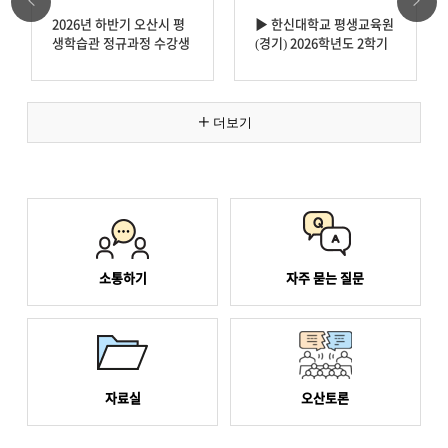
등록된 공고가 없습니다.
2026년 하반기 오산시 평
▶ 한신대학교 평생교육원
생학습관 정규과정 수강생
(경기) 2026학년도 2학기
모집
수강생 모집합니다 ◀
더보기
★ 신청기간 : 8. 20.
○
(목) 10시 ~ 8. 23. (일) 23
신청기간: 2026. 8. 3(월) ~
시
28(금) 17:00 / 선착순 신
청 마감
★ 신청방법 : 오산시 교
육포털 '오늘e' 신청
○
납부기간: 9월 첫째주 예정
★ 선정방법 : 컴퓨터에
소통하기
자주 묻는 질문
의한 무작위 추첨
*
개강 확정 과정에 한하여
★ 결과발표 : 2026. 8. 24
수강료 납부 및 감면 서류
.
제출 안내 예정
(월) 예정 ※ 최대 1인 2
강좌까지만 수강 가능
○교육기간
자료실
오산토론
★ 교육기간 : 2026. 9. 5.
-
(토) ~ 11. 21.
일반과정: 2026. 9. 14(월)